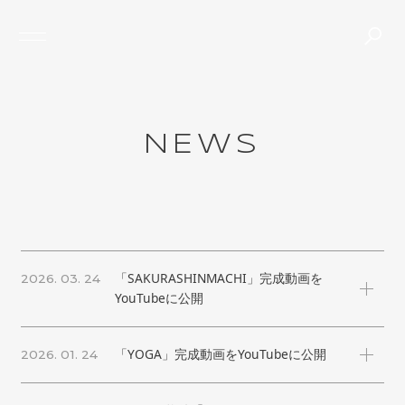
TOP
ABOUT
PROJECTS
JOURNAL
CONTACT
NEWS
N
E
W
S
THE GRANHAUS
「SAKURASHINMACHI」完成動画を
2026. 03. 24
YouTubeに公開
「YOGA」完成動画をYouTubeに公開
2026. 01. 24