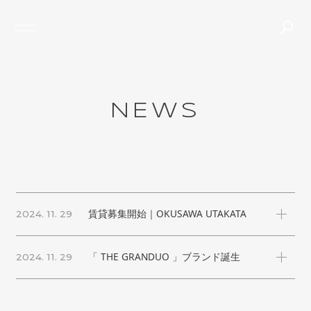
TOP
ABOUT
PROJECTS
JOURNAL
CONTACT
NEWS
N
E
W
S
THE GRANHAUS
賃貸募集開始｜OKUSAWA UTAKATA
2024. 11. 29
「 THE GRANDUO 」ブランド誕生
2024. 11. 29