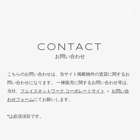
TOP
ABOUT
PROJECTS
JOURNAL
CONTACT
NEWS
C
O
N
T
A
C
T
THE GRANHAUS
お問い合わせ
こちらのお問い合わせは、
当サイト掲載物件の賃貸に関するお
問い合わせになります。
一棟販売に関するお問い合わせ等は、
当社、
フェイスネットワーク コーポレートサイト
＞
お問い合
わせフォーム
にてお願いします。
*
は必須項目です。