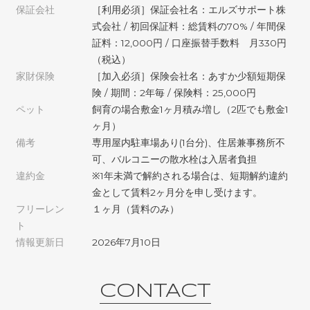
保証会社
［利用必須］保証会社名：エルズサポート株
式会社 / 初回保証料：総賃料の70% / 年間保
証料：12,000円 / 口座振替手数料 月330円
（税込）
家財保険
［加入必須］保険会社名：あすか少額短期保
険 / 期間：2年毎 / 保険料：25,000円
ペット
飼育の場合敷金1ヶ月積み増し（2匹でも敷金1
ヶ月）
備考
専用屋内駐車場あり(1台分)、住居兼事務所不
可、バルコニーの散水栓は入居者負担
違約金
※1年未満で解約される場合は、短期解約違約
金として賃料2ヶ月分を申し受けます。
フリーレン
１ヶ月（賃料のみ）
ト
情報更新日
2026年7月10日
CONTACT