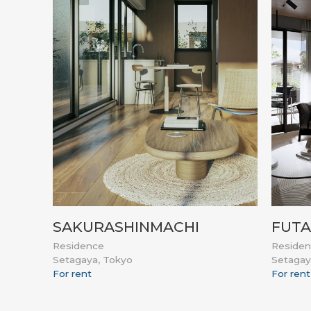
SAKURASHINMACHI
FUT
Residence
Reside
Setagaya, Tokyo
Setagay
For rent
For rent