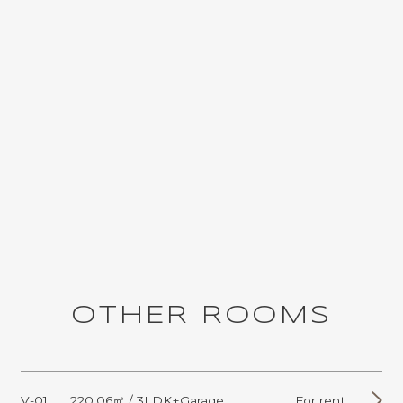
O
T
H
E
R
R
O
O
M
S
V-01
220.06㎡ / 3LDK+Garage
For rent