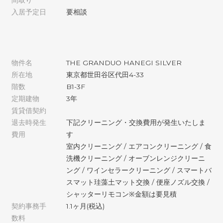
間取り
入居予定日
要相談
物件名
THE GRANDUO HANEGI SILVER
所在地
東京都世田谷区代田4-33
階数
B1-3F
定期建物
3年
賃貸借契約
退去時発生
下記クリーニング・交換費用が発生いたしま
費用
す
室内クリーニング / エアコンクリーニング / 食
洗機クリーニング / オーブンレンジクリーニ
ング / ワインセラークリーニング / スマートバ
スマット珪藻土マット交換 / 便座ノズル交換 /
シャッターリモコン※金額は要見積
契約事務手
1.1ヶ月(税込)
数料