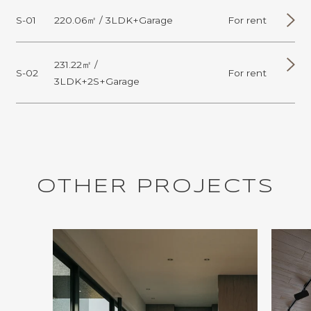
S-01
220.06㎡ / 3LDK+Garage
For rent
231.22㎡ /
S-02
For rent
3LDK+2S+Garage
O
T
H
E
R
P
R
O
J
E
C
T
S