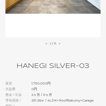
<
1
/
11
>
HANEGI SILVER-03
家賃
1,750,000円
共益費
0円
敷金 / 礼金
2ヶ月 / 0ヶ月
専有面積 /
251.26㎡ / 4LDK+RoofBalcony+Garage