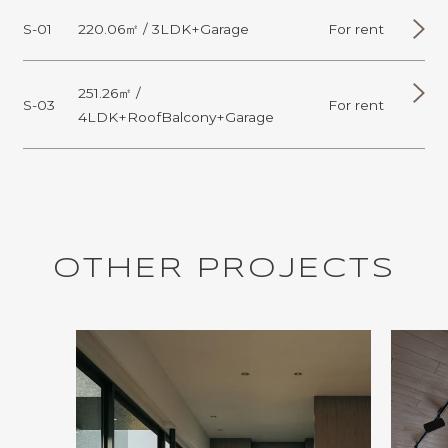
S-01
220.06㎡ / 3LDK+Garage
For rent
251.26㎡ /
S-03
For rent
4LDK+RoofBalcony+Garage
O
T
H
E
R
P
R
O
J
E
C
T
S