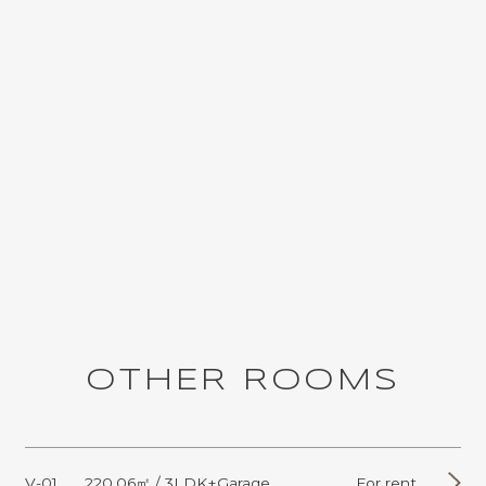
O
T
H
E
R
R
O
O
M
S
V-01
220.06㎡ / 3LDK+Garage
For rent