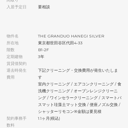
間取り
入居予定日
要相談
物件名
THE GRANDUO HANEGI SILVER
所在地
東京都世田谷区代田4-33
階数
B1-2F
定期建物
3年
賃貸借契約
退去時発生
下記クリーニング・交換費用が発生いたしま
費用
す
室内クリーニング / エアコンクリーニング / 食
洗機クリーニング / オーブンレンジクリーニ
ング / ワインセラークリーニング / スマートバ
スマット珪藻土マット交換 / 便座ノズル交換 /
シャッターリモコン※金額は要見積
契約事務手
1.1ヶ月(税込)
数料