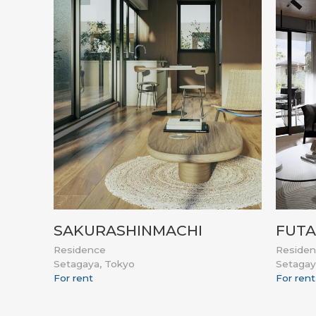
SAKURASHINMACHI
FUT
Residence
Reside
Setagaya, Tokyo
Setagay
For rent
For rent