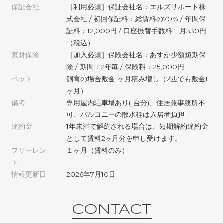
保証会社
［利用必須］保証会社名：エルズサポート株
式会社 / 初回保証料：総賃料の70% / 年間保
証料：12,000円 / 口座振替手数料 月330円
（税込）
家財保険
［加入必須］保険会社名：あすか少額短期保
険 / 期間：2年毎 / 保険料：25,000円
ペット
飼育の場合敷金1ヶ月積み増し（2匹でも敷金1
ヶ月）
備考
専用屋内駐車場あり(1台分)、住居兼事務所不
可、バルコニーの散水栓は入居者負担
違約金
1年未満で解約される場合は、短期解約違約金
として賃料2ヶ月分を申し受けます。
フリーレン
１ヶ月（賃料のみ）
ト
情報更新日
2026年7月10日
CONTACT