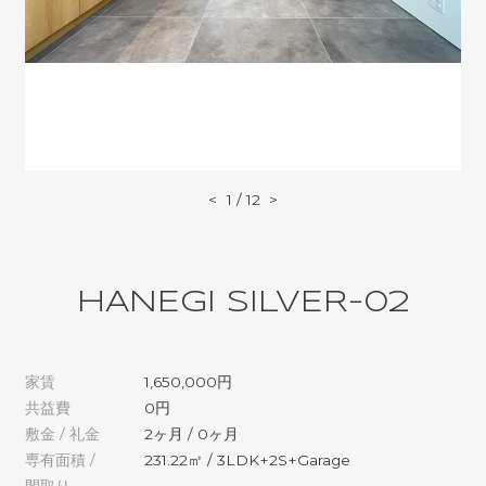
<
1
/
12
>
HANEGI SILVER-02
家賃
1,650,000円
共益費
0円
敷金 / 礼金
2ヶ月 / 0ヶ月
専有面積 /
231.22㎡ / 3LDK+2S+Garage