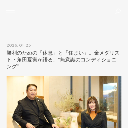
TOP
ABOUT
PROJECTS
JOURNAL
CONTACT
NEWS
2026. 01. 23
THE GRANHAUS
勝利のための「休息」と「住まい」。金メダリス
ト・角田夏実が語る、”無意識のコンディショニ
ング”