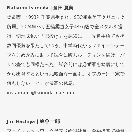
Natsumi Tsunoda｜角田 夏実
柔道家。1993年千葉県生まれ。SBC湘南美容クリニック
所属。2024年パリ五輪柔道女子48kg級で金メダルを獲
得。切れ味鋭い「巴投げ」を武器に、世界選手権でも複
数回優勝を果たしている。中学時代からファイテンテー
プをこめかみに貼って試合に臨むルーティンを続け、パ
リの畳でも同様だった。試合前には必ず家を綺麗にして
から出発するという几帳面な一面も。オフの日は「家で
何もしないこと」が最高の休息。
instagram
@tsunoda_natsumi
Jiro Hachiya｜蜂谷 二郎
フェイスネットワーク代表取締役社長。金融機関で融資