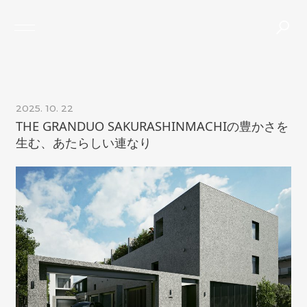
TOP
ABOUT
PROJECTS
JOURNAL
CONTACT
NEWS
2025. 10. 22
THE GRANHAUS
THE GRANDUO SAKURASHINMACHIの豊かさを
生む、あたらしい連なり